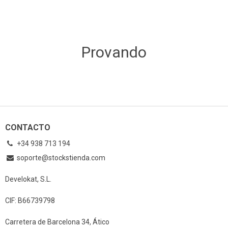
Provando
CONTACTO
+34 938 713 194
soporte@stockstienda.com
Develokat, S.L.
CIF: B66739798
Carretera de Barcelona 34, Ático