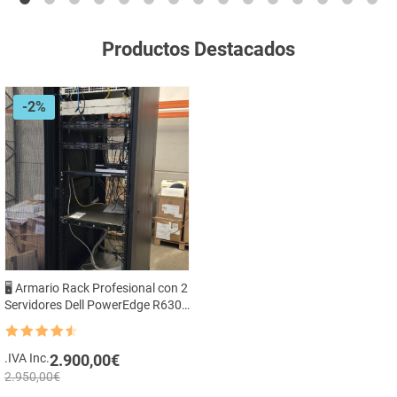
Productos Destacados
-2%
🖥️ Armario Rack Profesional con 2
Servidores Dell PowerEdge R630
(con 16 discos duros), Switch
Cisco, NAS QNAP y SAI APC –
Rated
4.5
Listo para Producción 🔧
out of 5
.IVA Inc.
2.900,00
€
2.950,00
€