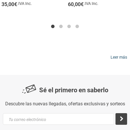
out of 5
out of 5
35,00
€
.IVA Inc.
60,00
€
.IVA Inc.
Leer más
Sé el primero en saberlo
Descubre las nuevas llegadas, ofertas exclusivas y sorteos
Tu correo electrónico