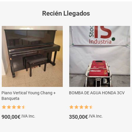
Recién Llegados
Piano Vertical Young Chang +
BOMBA DE AGUA HONDA 3CV
Banqueta
Rated
4.5
Rated
4.5
out of 5
out of 5
900,00
€
.IVA Inc.
350,00
€
.IVA Inc.