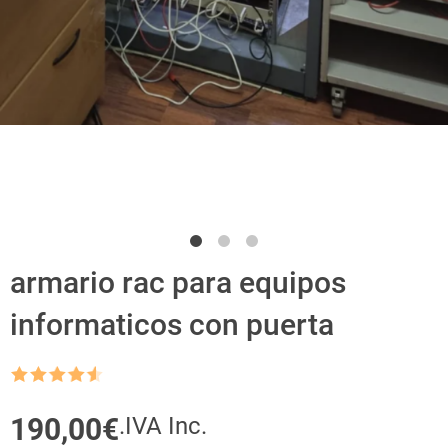
armario rac para equipos
informaticos con puerta
Rated
4.5
out
of 5
190,00
€
.IVA Inc.