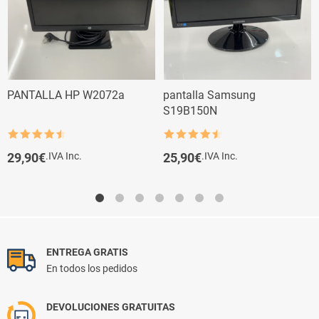
PANTALLA HP W2072a
pantalla Samsung
S19B150N​
Rated
4.5
Rated
4.5
out of 5
out of 5
29,90
€
.IVA Inc.
25,90
€
.IVA Inc.
ENTREGA GRATIS
En todos los pedidos
DEVOLUCIONES GRATUITAS